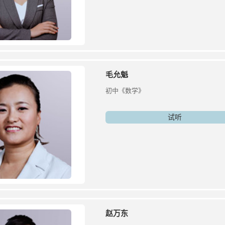
毛允魁
初中《数学》
试听
赵万东