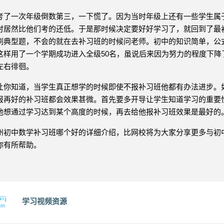
考了一次年级倒数第三，一下慌了。因为当时年级上还有一些学生属
时居然比他们考的还低。于是那时候决定要好好学习了，就回到了最
刷典型题，不会的就在去补习班的时候问老师。初中的知识简单，公
这样用了一个学期成功进入全级50名，虽说后来因为努力的程度下降
左右徘徊。
让你知道，当学生真正想学的时候即使不报补习班他都有办法进步。
报再好的补习班都会效果甚微。首先要多开导让学生知道学习的重要
他想通过学习达到某个高度的时候，再去给他报补习班效果是最好的
州初中数学补习班哪个好的详细介绍，比网校将为大家分享更多与初
你有所帮助。
学习视频资源