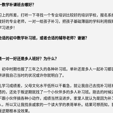
一数学补课班去哪好？
习上的所差，打听一下寻找一个专业培训比较好的培训学校，报名系
度好的专业老师，一对一给孩子补习，把孩子基础薄弱的学科利用假
学习进步！
合适的初中数学补习班，或者合适的辅导老师？谢谢？
是一对一好还是多人班好？为什么？
，初中时期也报了三年之久的各种补习班。单补还是多人一起补习都
讲讲我自己当时的状况或许你就明白了。
儿学习成绩差，父母文化水平低所以干着急，就让我自己去找补习班
感的，还处于叛逆期就找了一个小伙伴多的多人补习班。刚去的时候
下跟小伙伴搞各种小动作，成绩当然没进步。家里人就认为是因为补
人，所以又让我找亲戚家的一个读大学的表哥单补。结果可想而知，
叛逆期根本没效果。