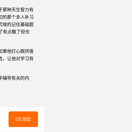
于那种天生智力有
初的那个多人补习
式啥的记住基础题
了有点飘了但也
如果他打心眼厌倦
性，让他对学习有
。
中辅导有关的内
0元领取