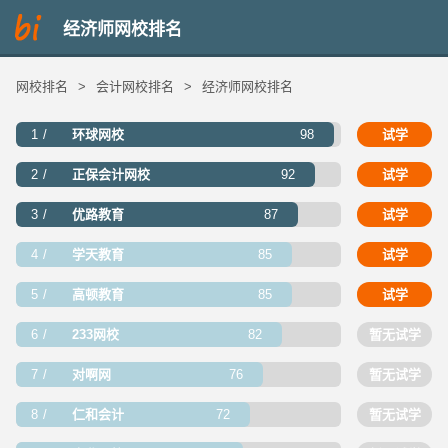
经济师网校排名
网校排名
>
会计网校排名
>
经济师网校排名
1
环球网校
98
试学
2
正保会计网校
92
试学
3
优路教育
87
试学
4
学天教育
85
试学
5
高顿教育
85
试学
6
233网校
82
暂无试学
7
对啊网
76
暂无试学
8
仁和会计
72
暂无试学