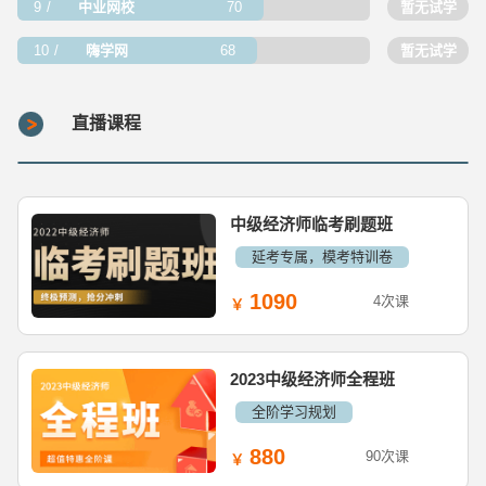
9
中业网校
70
暂无试学
10
嗨学网
68
暂无试学
直播课程
中级经济师临考刷题班
延考专属，模考特训卷
1090
4次课
2023中级经济师全程班
全阶学习规划
880
90次课