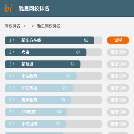
雅思网校排名
网校排名
>
>
雅思网校排名
1
新东方在线
92
试学
2
考虫
84
暂无试学
3
新航道
78
暂无试学
4
小站教育
74
暂无试学
5
沪江网校
70
暂无试学
6
英孚教育
68
暂无试学
7
100教育
64
暂无试学
8
小马过河
63
暂无试学