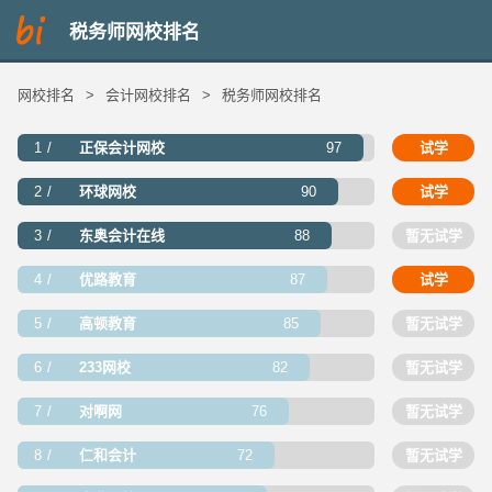
税务师网校排名
网校排名
>
会计网校排名
>
税务师网校排名
1
正保会计网校
97
试学
2
环球网校
90
试学
3
东奥会计在线
88
暂无试学
4
优路教育
87
试学
5
高顿教育
85
暂无试学
6
233网校
82
暂无试学
7
对啊网
76
暂无试学
8
仁和会计
72
暂无试学