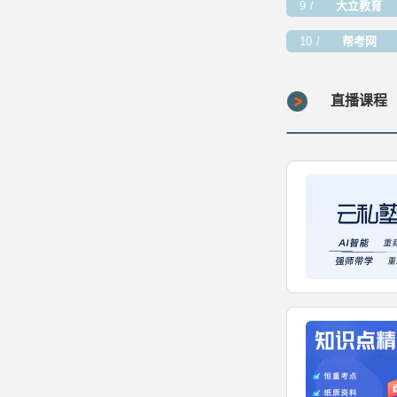
9
大立教育
10
帮考网
直播课程