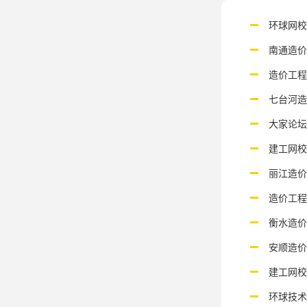
环球网
南通造
造价工
七台河
大家论
建工网
丽江造
造价工
衡水造
安顺造
建工网
环球技