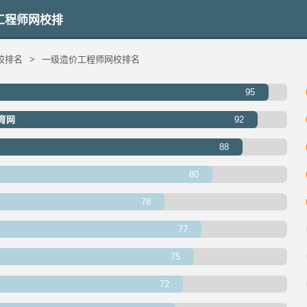
工程师网校排
校排名
>
一级造价工程师网校排名
95
育网
92
88
80
78
77
75
72