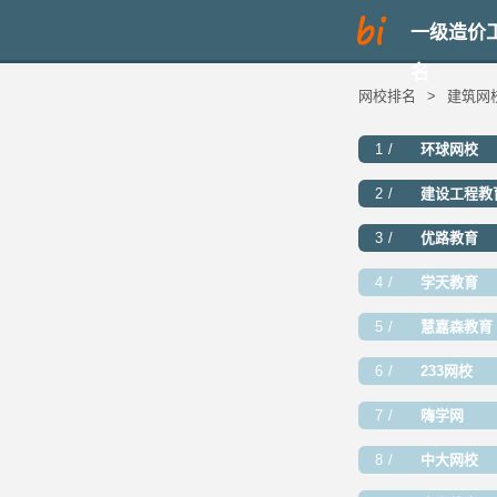
一级造价
名
网校排名
>
建筑网
1
环球网校
2
建设工程教
3
优路教育
4
学天教育
5
慧嘉森教育
6
233网校
7
嗨学网
8
中大网校