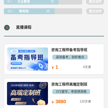
9
大立教育
70
暂无试学
10
帮考网
65
暂无试学
直播课程
咨询工程师备考指导班
高效备考，剖析难点
1
4次课
咨询工程师高端定制班
1V1督学，考前预测卷
3880
120次课