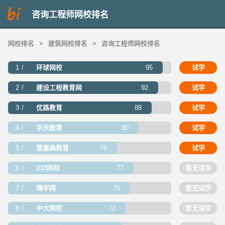
咨询工程师网校排名
网校排名
>
建筑网校排名
>
咨询工程师网校排名
1
环球网校
95
试学
2
建设工程教育网
92
试学
3
优路教育
88
试学
4
学天教育
80
试学
5
慧嘉森教育
78
试学
6
233网校
77
暂无试学
7
嗨学网
75
暂无试学
8
中大网校
72
暂无试学