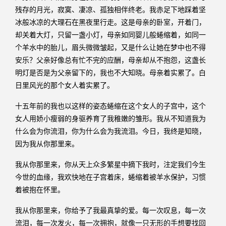
残存的月光，寂寞、凄凉、孤独相伴终老。我赤足下地踩着坚
冰般冰凉的大理石在黑夜里行走。这是母亲的卧室，开着门，
却关着大灯，只留一盏小灯，母亲如同婴儿般蜷缩着，如同一
个羊水中的胎儿，眉头微微皱起，又是什么让她在梦中也不得
安乐？父亲好像总有忙不完的应酬，母亲却从不抱怨，这盏长
明灯是否是为父亲留下的，我也不大知晓。母亲着实累了。白
日里风光的那个女人着实累了。
十五年前的我也以这样的姿态蜷缩在这个女人的子宫中，这个
女人用娇小瘦弱的身驱养育了我稚嫩的雏形。我从不知道我为
什么会为你流泪，你为什么会为我流泪。今日，我终是知晓，
因为我从你那里来。
我从你那里来，你从天上众多繁星中摘下我时，注定我们今生
今世的血缘，我欢快地在子宫着床，蜷缩着被羊水保护，习惯
着被抱在怀里。
我从你那里来，你给予了我最真挚的爱。每一次叹息，每一次
流泪，每一次发火，每一次拥抱，就像一只无形的手想要找回