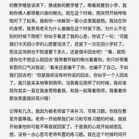
的教学楼是该退下，换成新的教学楼了。眼看就要到小学，我
和你俩人都带着兴奋的眼光。就在这个时候，雨突然开始哗啦
啦的下了起来。我和你一块躲到一家小店里面避雨。我站在你
的身旁，我责骂老天为什么偏偏在这个时侯下雨，为什么不在
别的时候下雨呢？你似乎看透了我的心思，你说了一句：“可能
我们今天回小学的心愿要泡汤了，还是下一次在回小学好了。
而且这场雨也不知道要下多久，还是借伞回去吧！”“看，就知
道你也不想这么就回去”我带着怀疑的眼光看着你。你只好带着
安慰的口气对我说：“看来还是骗不了你，也骗不了自己。不如
我们回去吧！”但是我却没有听你说的回去，你似乎一个人回去
了。我只是呆呆地等到雨停。当我看见雨停了的时候，我却发
现你其实一直在我身旁陪着我，和我一起等着雨停。我看着你
那张笑面我好高兴哦！
记得有几次，我因为被老师留下来补习、写练习题。你就在教
室外面等我。老师一开始帮我们补习和写练习题的时候，我就
开始害怕你可能不等我就回家了。于是我的心就开始胡思乱
想，没有一点心思写老师布置的练习题。就在这个时候时间开