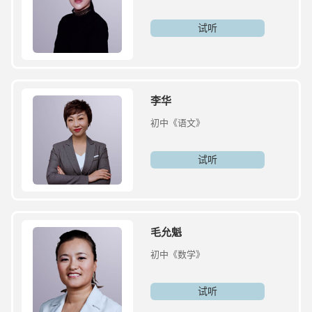
试听
李华
初中《语文》
试听
毛允魁
初中《数学》
试听