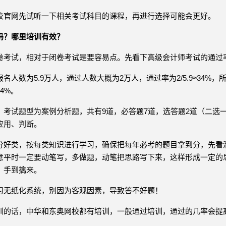
校官网先试听一下相关考试科目的课程，再进行选择可能会更好。
吗？哪里培训有效？
卷考试，相对于闭卷考试是要容易点。先看下高级会计师考试的通过
名人数为5.9万人，通过人数大概为2万人，通过率为2/5.9≈34%
4%。
》考试题型为案例分析题，共有9道，必答题7道，选答题2道（二选
应用、判断。
分好类，按每类知识进行学习，确保把每年必考的题目拿到分，先看
意平时一定要动笔写，多做题，动笔把思路写下来，这样形成一定的
，手到擒来。
习无纸化系统，别因为客观因素，导致答不好题！
训的话，中华和东奥网校都有培训，一般通过培训，通过的几率会提