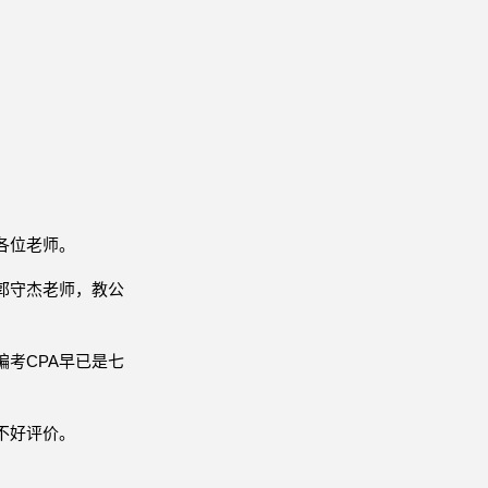
各位老师。
郭守杰老师，教公
考CPA早已是七
不好评价。