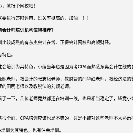
心，就报个网校吧！
就要进行答辩评审，过关率挺高的，加油！！！
册会计师培训机构值得推荐？
训比较成熟的有东奥会计在线、正保会计网校和高顿财经。
有特色。
注会培训为其特色，小编当年也是因为考CPA而熟悉东奥会计在线的
圣妮老师，教会计的张志凤老师，教财管的闫华红老师，教经济法的
理的田明老师以及教税法的刘颖老师。
看了一下，几位老师竟然都还在培训一线，也是相当稳定了，毕竟小编
务很全面，CPA培训应该也是不错的，只是小编对这些老师不太熟悉
CA培训为其特色，也有注会培训。