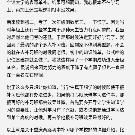
个读大学的表哥单补。结果可想而知，我心根本不在学习
上，再加上还是叛逆期根本没效果。
后来读到初二，考了一次年级倒数第三，一下慌了。因为当
时年级上还有一些学生属于那种天生智力有点问题的，我当
时居然比他们考的还低。于是那时候决定要好好学习了，就
回到了最初的那个多人补习班。回到家不停刷典型题，不会
的就在去补习班的时候问老师。初中的知识简单，公式啥的
记住基础题就会做了。我就这样用了一个学期成功进入全级
50名，虽说后来因为努力的程度下降了有点飘了但也一直是
在一百名左右徘徊。
说了这么多只想让你知道，当学生真正想学的时候即使不报
补习班他都有办法进步。如果他打心眼厌倦学习这件事，那
报再好的补习班都会效果甚微。首先要多开导让学生知道学
习的重要性，让他对学习有了兴趣，或者说他想通过学习达
到某个高度的时候，再去给他报补习班效果是最好的。
以上就是关于重庆两路初中补习哪个学校好的详细介绍，比