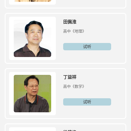
田佩淮
高中《地理》
试听
丁益祥
高中《数学》
试听