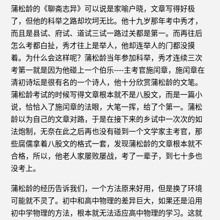
蒲松龄的《聊斋志异》可以说是家喻户晓，文章写得好极
了，但他的科举之路却坎坷无比。他十九岁那年考中秀才，
而且是县试、府试、道试三试一路过关都是第一。而再往后
怎么考都白扯，秀才往上是举人，他却连举人的门都没摸
着。为什么会这样呢？蒲松龄当年参加科举，秀才连续三次
考第一就是因为他碰上一个伯乐----主考官施闰章，施闰章在
清初诗坛是很有名的一个诗人，他十分欣赏蒲松龄的文笔。
蒲松龄考试的时候写得文章根本就不是八股文，而是一篇小
说，恰恰入了施闰章的法眼，大笔一挥，给了个第一。蒲松
龄以为自己的文章对路，于是在接下来的乡试中一次次的如
法炮制，无奈在此之后再也没有碰到一个文学家主考官，那
些腐儒拿着八股文的格式一套，发现蒲松龄的文章根本就不
合格，所以，他老人家屡败屡战，考了一辈子，到七十多也
没考上。
蒲松龄的经历告诉我们，一个方法原来好用，但是换了环境
可能就不灵了。初中和高中物理的差异巨大，如果还是沿用
初中学物理的方法，根本就无法适应高中物理的学习。这就