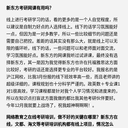
新东方考研网课有用吗？
线上进行考研学习的话，看的更多的是一个人自觉程度，所
以建议是自制力好点的人选择线上。线下的话学习氛围能好
一点，但因为是一对多教学，所以一些比较细节的问题还是
需要自己把控。差距的话其实没有那么大，就是线上可以无
限的循环听，线下的话，一些问题可以和老师面对面交流，
学习氛围能好点。新东方的网课我听过试讲课，最终没有选
择新东方，其一是因为我觉得新东方也许在托福雅思这方面
比较好，考研的话还是选择更专业的平台较好。我报名的是
沪江网校，比我3月份报的线下班效率高一些，而且老师讲的
超级详细的，课程规划也十分科学严谨的。政英数＋专业课1
对1很高效，学习课程都是针对我个人学习情况和进度来的，
所以在知识点扫盲这方面我做的都比我其他考研伙伴要好。
今年12月我就要上战场了，祝我超神啊啊啊！。
网络教育之在线考研培训，做不好的关键在哪里？新东方在
线，文都、海文等考研培训机构都有线上项目，情况怎么