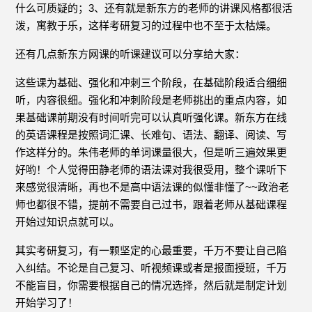
什么可质疑的；3、还有就是新东方的老师的讲课风格都很活
泼，寓教于乐，这样考研复习的过程中也不至于太枯燥。
还有几点新东方网课的听课建议可以分享给大家：
这些课为基础、强化和冲刺三个阶段，在基础阶段适合细细
听，内容很细。强化和冲刺阶段是老师挑出的重点内容，如
果基础课前期没有时间听完可以认真听强化课。新东方在线
的英语课程是按照词汇课、长难句、语法、翻译、阅读、写
作这样分的。朱伟老师的单词课量很大，但是听三遍效果更
好哟！个人觉得田静老师的语法课对我很受用，整个课听下
来感觉很清晰，再也不是高中语法课的似懂非懂了~~政治老
师也都很不错，提前不需要自己过书，跟着老师从基础课程
开始过知识点就可以。
其实考研复习，有一颗坚定的心最重要，千万不要让自己陷
入纠结。不论是自己复习、听视频课或者是报面授班，千万
不能盲目，你需要根据自己的情况选择，然后就是制定计划
开始学习了！