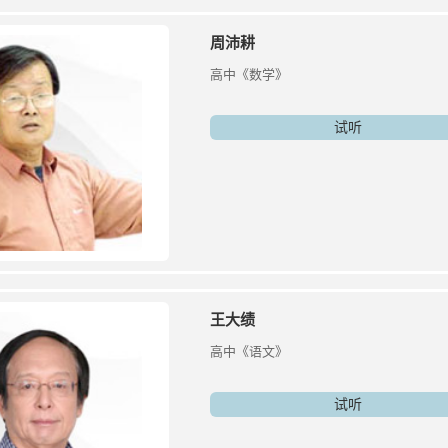
周沛耕
高中《数学》
试听
王大绩
高中《语文》
试听