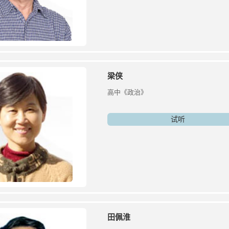
梁侠
高中《政治》
试听
田佩淮