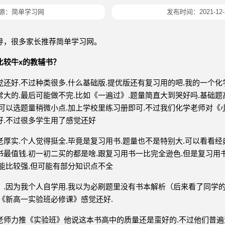
源：简单学习网
发布时间：2021-12-
导，很多家长推荐简单学习网。
比较牛x的教辅书？
还好.不过种类很多.什么基础版.提优版还有复习用的吧.我的一个
大的.最后可能做不完.比如《一遍过》.题量简直大到哭好吗.基础题高
业可以选题量稍微小点.加上学校里练习册即可.不过我们化学老师对《
好.不过很多学生用了感觉还好
厚实.个人觉得挺全.毕竟是复习用书.题量也不是特别大.可以看看经
书最值钱.初一初二买的都是啥.跟复习用书一比完全逊色.但是复习用
能比较强.但可能有部分知识点不全
》.因为我个人自学用.我以为必刷题里没有书本解析（后来看了同学
《新高一实验班必修课》感觉还好.
老师力推《实验班》他说这本书高中的质量还是蛮好的.不过他们普遍