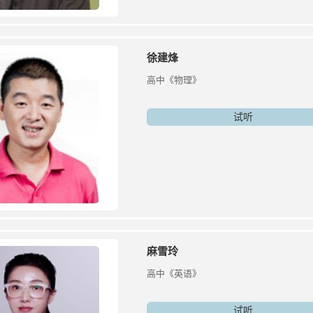
徐建烽
高中《物理》
试听
麻雪玲
高中《英语》
试听