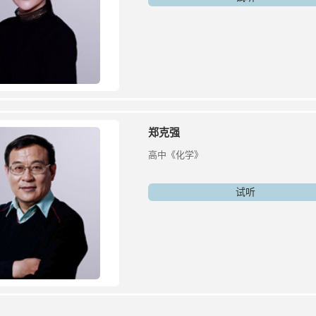
郑克强
高中《化学》
试听