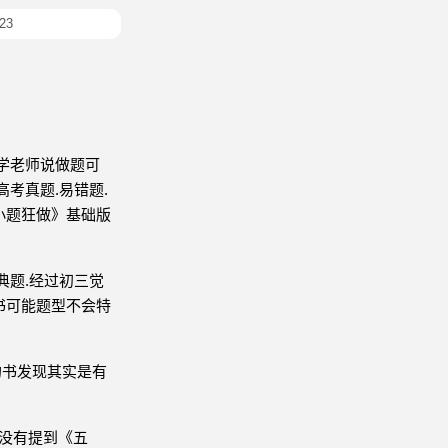
23
化学老师说做题可
考真题.易错题.
小题狂做》基础版
典题.经过初三觉
书可能题型不会特
的书发现其实是有
没有提到《五