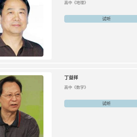
高中《地理》
试听
丁益祥
高中《数学》
试听